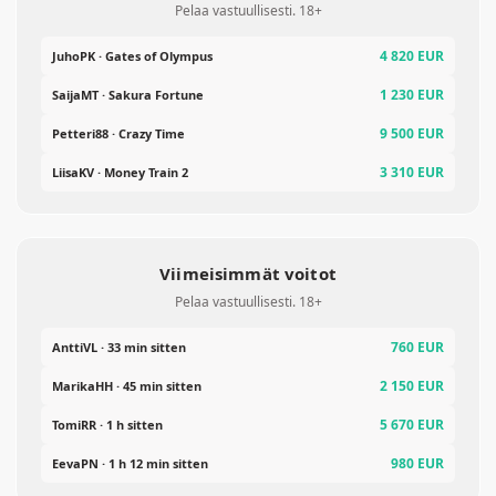
Pelaa vastuullisesti. 18+
4 820 EUR
JuhoPK · Gates of Olympus
1 230 EUR
SaijaMT · Sakura Fortune
9 500 EUR
Petteri88 · Crazy Time
3 310 EUR
LiisaKV · Money Train 2
Viimeisimmät voitot
Pelaa vastuullisesti. 18+
760 EUR
AnttiVL · 33 min sitten
2 150 EUR
MarikaHH · 45 min sitten
5 670 EUR
TomiRR · 1 h sitten
980 EUR
EevaPN · 1 h 12 min sitten