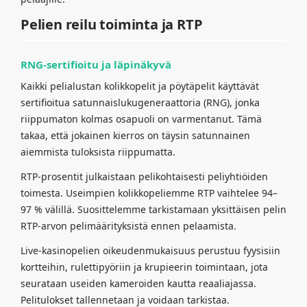
Pelien reilu toiminta ja RTP
RNG-sertifioitu ja läpinäkyvä
Kaikki pelialustan kolikkopelit ja pöytäpelit käyttävät
sertifioitua satunnaislukugeneraattoria (RNG), jonka
riippumaton kolmas osapuoli on varmentanut. Tämä
takaa, että jokainen kierros on täysin satunnainen
aiemmista tuloksista riippumatta.
RTP-prosentit julkaistaan pelikohtaisesti peliyhtiöiden
toimesta. Useimpien kolikkopeliemme RTP vaihtelee 94–
97 % välillä. Suosittelemme tarkistamaan yksittäisen pelin
RTP-arvon pelimäärityksistä ennen pelaamista.
Live-kasinopelien oikeudenmukaisuus perustuu fyysisiin
kortteihin, rulettipyöriin ja krupieerin toimintaan, jota
seurataan useiden kameroiden kautta reaaliajassa.
Pelitulokset tallennetaan ja voidaan tarkistaa.