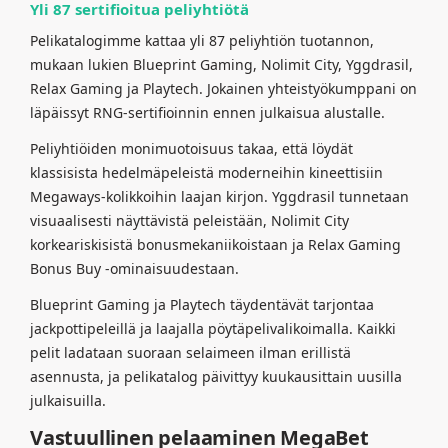
Yli 87 sertifioitua peliyhtiötä
Pelikatalogimme kattaa yli 87 peliyhtiön tuotannon,
mukaan lukien Blueprint Gaming, Nolimit City, Yggdrasil,
Relax Gaming ja Playtech. Jokainen yhteistyökumppani on
läpäissyt RNG-sertifioinnin ennen julkaisua alustalle.
Peliyhtiöiden monimuotoisuus takaa, että löydät
klassisista hedelmäpeleistä moderneihin kineettisiin
Megaways-kolikkoihin laajan kirjon. Yggdrasil tunnetaan
visuaalisesti näyttävistä peleistään, Nolimit City
korkeariskisistä bonusmekaniikoistaan ja Relax Gaming
Bonus Buy -ominaisuudestaan.
Blueprint Gaming ja Playtech täydentävät tarjontaa
jackpottipeleillä ja laajalla pöytäpelivalikoimalla. Kaikki
pelit ladataan suoraan selaimeen ilman erillistä
asennusta, ja pelikatalog päivittyy kuukausittain uusilla
julkaisuilla.
Vastuullinen pelaaminen MegaBet