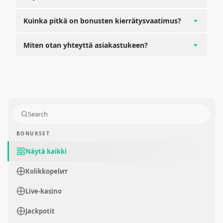
pääset pelaamaan ilman erillistä sovellusasennusta.
Tarjoamme talletusrajat, tappiorajat, istuntoaikahälytykset,
Kuinka pitkä on bonusten kierrätysvaatimus?
todellisuustarkistukset, jäähdyttelyajat ja
itsepoissuljentamahdollisuuden. Kaikki rajat asetetaan tilin
Tervetuliaisbonus edellyttää 35-kertaista kierrätystä
Miten otan yhteyttä asiakastukeen?
asetuksista välittömästi.
bonussummasta. Reload-bonuksilla kierrätysvaatimus on
30x. Yksityiskohtaiset bonusehdot löytyvät megabet-
Asiakastuki on käytettävissä 24/7 live-chatin kautta
online.nl-sivustolta.
sivustolla sekä sähköpostitse. Live-chatin tyypillinen
vasteaika on alle 3 minuuttia. Sähköpostivastauksiin kuluu
enintään 24 tuntia.
Search
BONUKSET
Näytä kaikki
Kolikkopelит
Live-kasino
Jackpotit