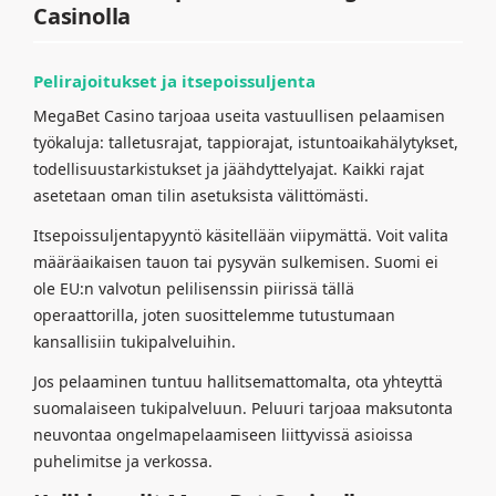
Casinolla
Pelirajoitukset ja itsepoissuljenta
MegaBet Casino tarjoaa useita vastuullisen pelaamisen
työkaluja: talletusrajat, tappiorajat, istuntoaikahälytykset,
todellisuustarkistukset ja jäähdyttelyajat. Kaikki rajat
asetetaan oman tilin asetuksista välittömästi.
Itsepoissuljentapyyntö käsitellään viipymättä. Voit valita
määräaikaisen tauon tai pysyvän sulkemisen. Suomi ei
ole EU:n valvotun pelilisenssin piirissä tällä
operaattorilla, joten suosittelemme tutustumaan
kansallisiin tukipalveluihin.
Jos pelaaminen tuntuu hallitsemattomalta, ota yhteyttä
suomalaiseen tukipalveluun. Peluuri tarjoaa maksutonta
neuvontaa ongelmapelaamiseen liittyvissä asioissa
puhelimitse ja verkossa.