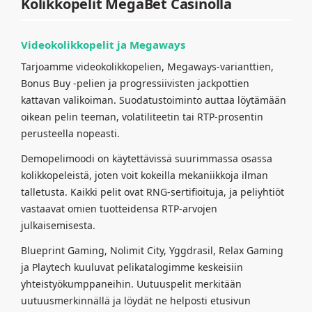
Kolikkopelit MegaBet Casinolla
Videokolikkopelit ja Megaways
Tarjoamme videokolikkopelien, Megaways-varianttien,
Bonus Buy -pelien ja progressiivisten jackpottien
kattavan valikoiman. Suodatustoiminto auttaa löytämään
oikean pelin teeman, volatiliteetin tai RTP-prosentin
perusteella nopeasti.
Demopelimoodi on käytettävissä suurimmassa osassa
kolikkopeleistä, joten voit kokeilla mekaniikkoja ilman
talletusta. Kaikki pelit ovat RNG-sertifioituja, ja peliyhtiöt
vastaavat omien tuotteidensa RTP-arvojen
julkaisemisesta.
Blueprint Gaming, Nolimit City, Yggdrasil, Relax Gaming
ja Playtech kuuluvat pelikatalogimme keskeisiin
yhteistyökumppaneihin. Uutuuspelit merkitään
uutuusmerkinnällä ja löydät ne helposti etusivun